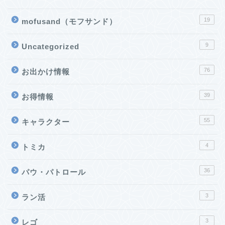
19
mofusand（モフサンド）
9
Uncategorized
76
お出かけ情報
39
お得情報
55
キャラクター
4
トミカ
36
パウ・パトロール
3
ラン活
3
レゴ