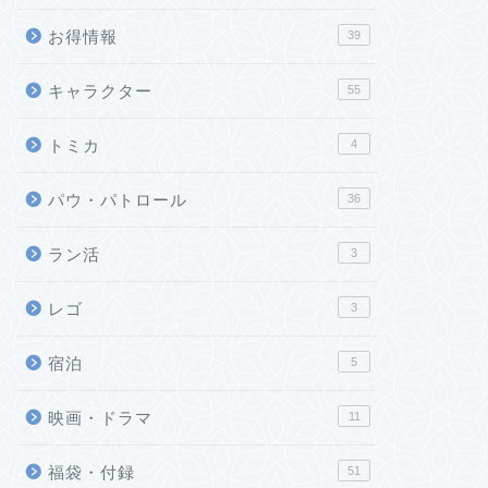
お得情報
39
キャラクター
55
トミカ
4
パウ・パトロール
36
ラン活
3
レゴ
3
宿泊
5
映画・ドラマ
11
福袋・付録
51