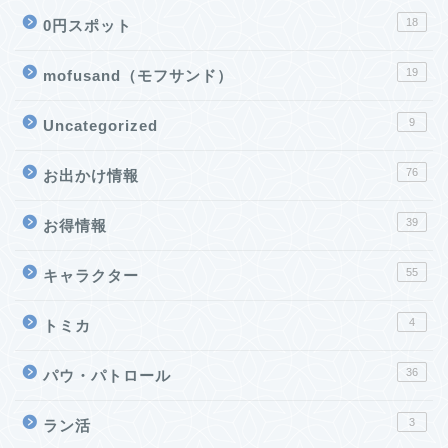
18
0円スポット
19
mofusand（モフサンド）
9
Uncategorized
76
お出かけ情報
39
お得情報
55
キャラクター
4
トミカ
36
パウ・パトロール
3
ラン活