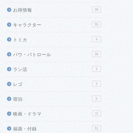
お得情報
39
キャラクター
55
トミカ
4
パウ・パトロール
36
ラン活
3
レゴ
3
宿泊
5
映画・ドラマ
11
福袋・付録
51