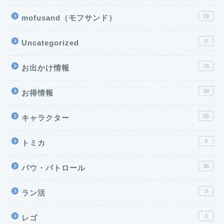
19
mofusand（モフサンド）
9
Uncategorized
76
お出かけ情報
39
お得情報
55
キャラクター
4
トミカ
36
パウ・パトロール
3
ラン活
3
レゴ