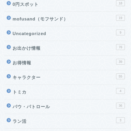
18
0円スポット
19
mofusand（モフサンド）
9
Uncategorized
76
お出かけ情報
39
お得情報
55
キャラクター
4
トミカ
36
パウ・パトロール
3
ラン活