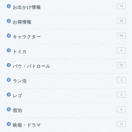
76
お出かけ情報
39
お得情報
55
キャラクター
4
トミカ
36
パウ・パトロール
3
ラン活
3
レゴ
5
宿泊
11
映画・ドラマ