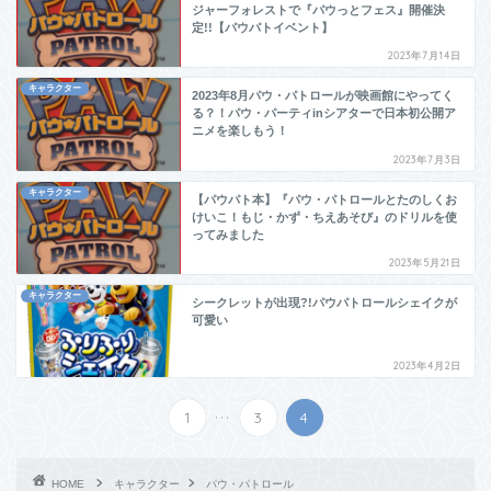
ジャーフォレストで『パウっとフェス』開催決
定!!【パウパトイベント】
2023年7月14日
キャラクター
2023年8月パウ・パトロールが映画館にやってく
る？！パウ・パーティinシアターで日本初公開ア
ニメを楽しもう！
2023年7月3日
キャラクター
【パウパト本】『パウ・パトロールとたのしくお
けいこ！もじ・かず・ちえあそび』のドリルを使
ってみました
2023年5月21日
キャラクター
シークレットが出現?!パウパトロールシェイクが
可愛い
2023年4月2日
...
1
3
4
HOME
キャラクター
パウ・パトロール