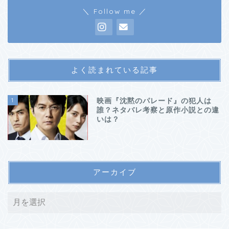
＼ Follow me ／
よく読まれている記事
1
映画『沈黙のパレード』の犯人は
誰？ネタバレ考察と原作小説との違
いは？
アーカイブ