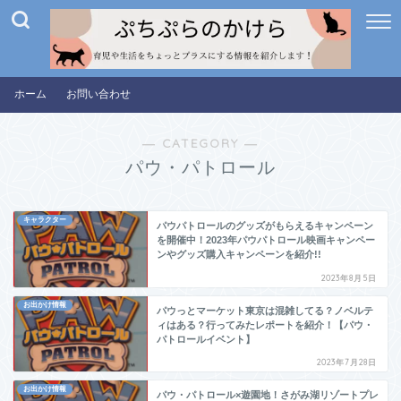
ホーム
お問い合わせ
― CATEGORY ―
パウ・パトロール
キャラクター
パウパトロールのグッズがもらえるキャンペーン
を開催中！2023年パウパトロール映画キャンペー
ンやグッズ購入キャンペーンを紹介!!
2023年8月5日
お出かけ情報
パウっとマーケット東京は混雑してる？ノベルテ
ィはある？行ってみたレポートを紹介！【パウ・
パトロールイベント】
2023年7月28日
お出かけ情報
パウ・パトロール×遊園地！さがみ湖リゾートプレ