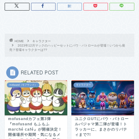
HOME
キャラクター
2023年12月マックのハッピーセットにパウ・パトロールが登場！いつから発
売？登場キャラクターは??
RELATED POST
mofusand（モフサンド）
キャラクター
mofusandカフェ第3弾
ユニクロUTにパウ・パトロー
『mofusand もふもふ
ルパジャマ第二弾が登場！ト
marché café』が開催決定！
ラッカーに、まさかのリバテ
開催場所や期間・気になるメ
ィまで?!