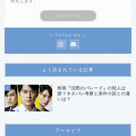
伝えします。
プロフィール
＼ Follow me ／
よく読まれている記事
1
映画『沈黙のパレード』の犯人は
誰？ネタバレ考察と原作小説との違
いは？
アーカイブ