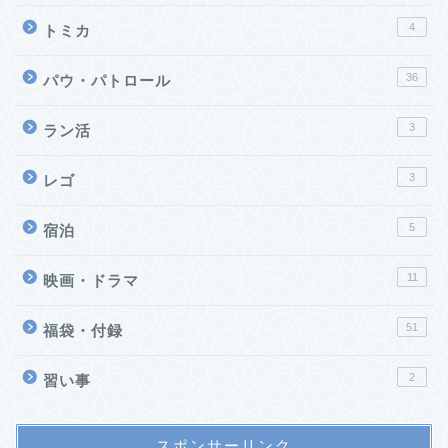
4
トミカ
36
パウ・パトロール
3
ラン活
3
レゴ
5
宿泊
11
映画・ドラマ
51
福袋・付録
2
習い事
スポンサーリンク