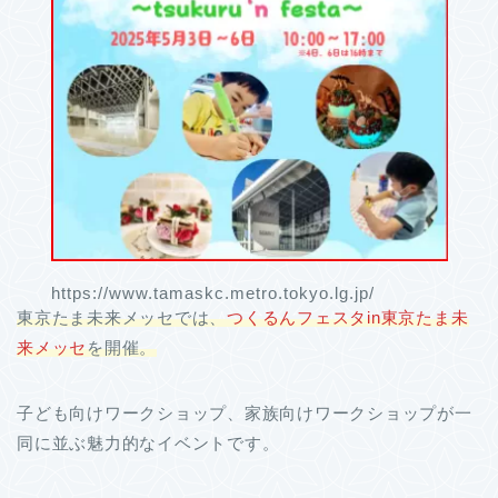
https://www.tamaskc.metro.tokyo.lg.jp/
東京たま未来メッセでは、
つくるんフェス
タ
in東京たま未
来メッセ
を開催。
子ども向けワークショップ、家族向けワークショップが一
同に並ぶ魅力的なイベントです。