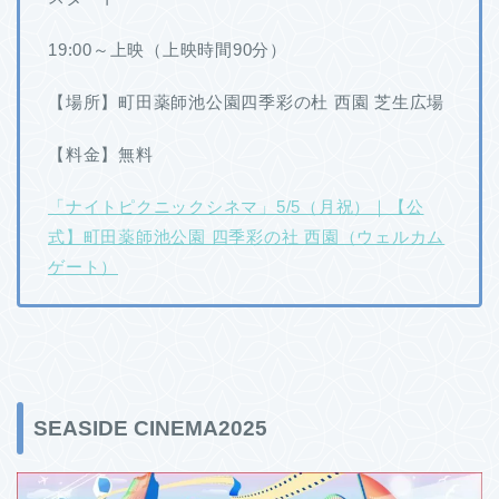
19:00～上映（上映時間90分）
【場所】町田薬師池公園四季彩の杜 西園 芝生広場
【料金】無料
「ナイトピクニックシネマ」5/5（月祝）｜【公
式】町田薬師池公園 四季彩の社 西園（ウェルカム
ゲート）
SEASIDE CINEMA2025