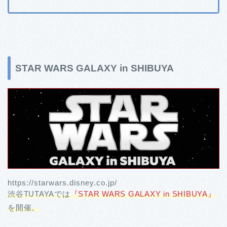
STAR WARS GALAXY in SHIBUYA
https://starwars.disney.co.jp/
渋谷TUTAYAでは
『STAR WARS GALAXY in SHIBUYA』
を開催。