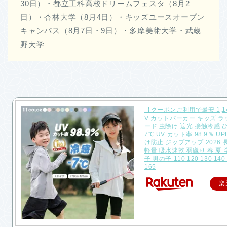
30日）・都立工科高校ドリームフェスタ（8月2
日）・杏林大学（8月4日）・キッズユースオープン
キャンパス（8月7日・9日）・多摩美術大学・武蔵
野大学
【クーポンご利用で最安 1,14
V カットパーカー キッズ 
ード 虫除け 遮光 接触冷感 ひ
7℃ UV カット率 98.9％ UP
け防止 ジップアップ 2026 
軽量 吸水速乾 羽織り 春 夏 
子 男の子 110 120 130 140 
165
楽