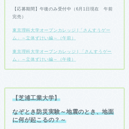
【応募期間】午後のみ受付中（6月1日現在 午前
完売）
東京理科大学オープンカレッジ |「さんすうゲー
ム」～立体ずけい編～（午前）
東京理科大学オープンカレッジ | 「さんすうゲー
ム」～立体ずけい編～（午後）
【芝浦工業大学】
なぞとき防災実験～地震のとき、地面
に何が起こるの？～