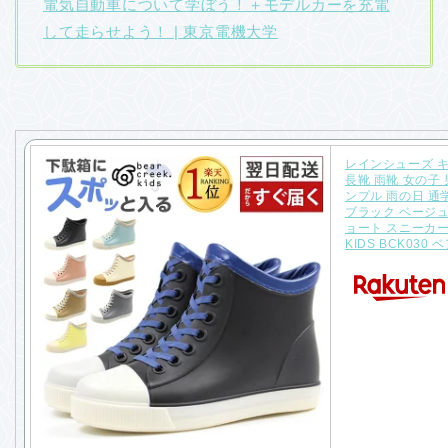
電気自動車について学ぼう！＋モデルカーを充電
して走らせよう！ | 東京電機大学
レインシューズ キ
長靴 雨靴 女の子 
ンプル 雨の日 通学
ブラック ベージュ
ョート スニーカー 
KIDS BCK030