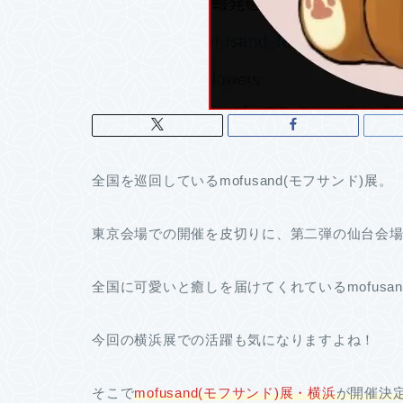
全国を巡回しているmofusand(モフサンド)展。
東京会場での開催を皮切りに、第二弾の仙台会
全国に可愛いと癒しを届けてくれているmofusa
今回の横浜展での活躍も気になりますよね！
そこで
mofusand(モフサンド)展・横浜
が開催決