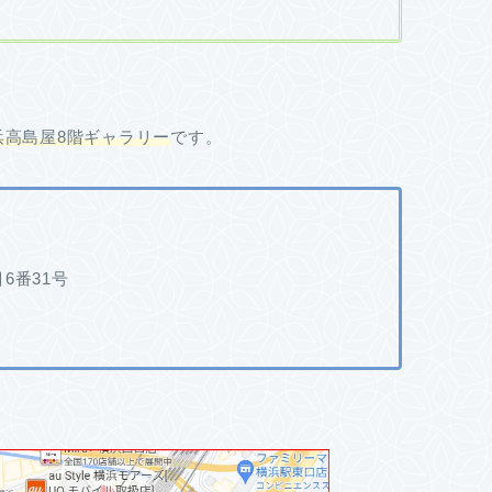
浜高島屋8階ギャラリー
です。
目6番31号