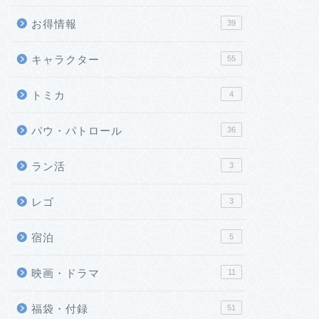
お得情報
39
キャラクター
55
トミカ
4
パウ・パトロール
36
ラン活
3
レゴ
3
宿泊
5
映画・ドラマ
11
福袋・付録
51