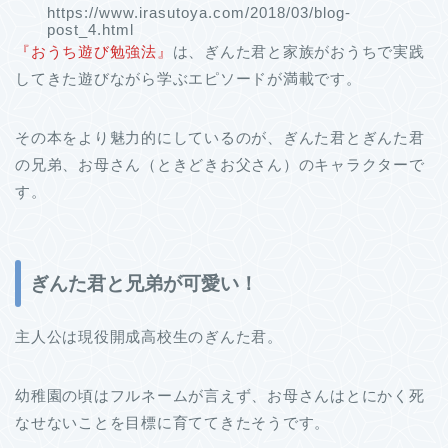
https://www.irasutoya.com/2018/03/blog-
post_4.html
『おうち遊び勉強法』
は、ぎんた君と家族がおうちで実践
してきた遊びながら学ぶエピソードが満載です。
その本をより魅力的にしているのが、ぎんた君とぎんた君
の兄弟、お母さん（ときどきお父さん）のキャラクターで
す。
ぎんた君と兄弟が可愛い！
主人公は現役開成高校生のぎんた君。
幼稚園の頃はフルネームが言えず、お母さんはとにかく死
なせないことを目標に育ててきたそうです。