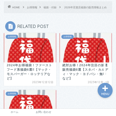
HOME
お得情報
福袋・付録
2026年百貨店福袋の販売情報まとめ
RELATED POST
お得情報
お得情報
ホーム
お問い合わせ
2024年お得福袋！ファースト
絶対お得！2024年注目の抽選
フード系福袋6選‼【マック・
販売福袋8選【スタバ・カルデ
モスバーガー・ロッテリアな
ィ・マック・ヨドバシ・無印
ど】
など】
2023年12月12日
2023年12月12日
お得情報
MENU
ホーム
お問い合わせ