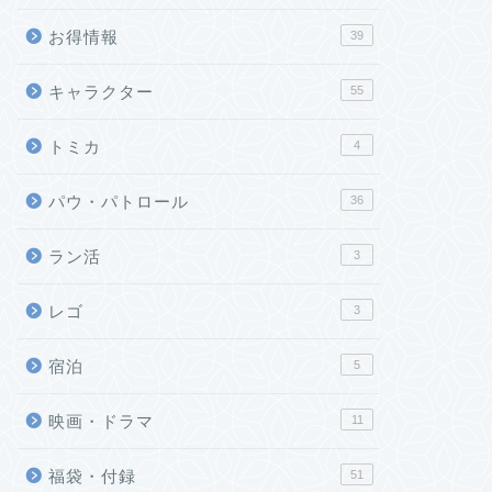
お得情報
39
キャラクター
55
トミカ
4
パウ・パトロール
36
ラン活
3
レゴ
3
宿泊
5
映画・ドラマ
11
福袋・付録
51