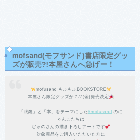
mofsand(モフサンド)書店限定グッ
ズが販売?!本屋さんへ急げー！
mofusand もふもふBOOKSTORE
本屋さん限定グッズが７/7(金)発売決定
「眼鏡」と「本」をテーマにした
#mofusand
のに
ゃんこたちは
ぢゅのさんの描き下ろしアートです
対象商品をご購入いただいた方に