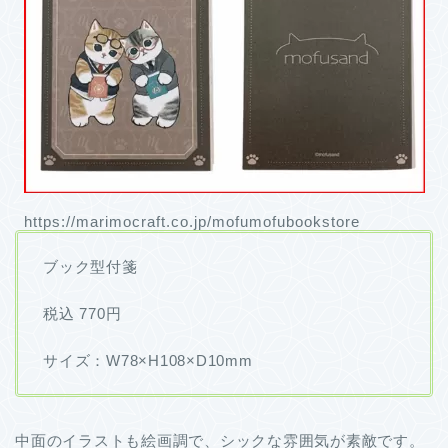
https://marimocraft.co.jp/mofumofubookstore
ブック型付箋
税込 770円
サイズ：W78×H108×D10mm
中面のイラストも絵画調で、シックな雰囲気が素敵です。