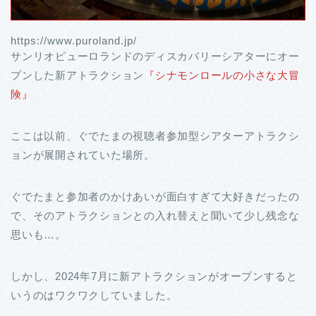
https://www.puroland.jp/
サンリオピューロランドのディスカバリーシアターにオー
プンした新アトラクション
『シナモンロールの小さな大冒
険』
ここは以前、ぐでたまの視聴者参加型シアターアトラクシ
ョンが展開されていた場所。
ぐでたまと参加者のかけあいが面白すぎて大好きだったの
で、そのアトラクションとの入れ替えと聞いて少し残念な
思いも…。
しかし、2024年7月に新アトラクションがオープンすると
いうのはワクワクしていました。