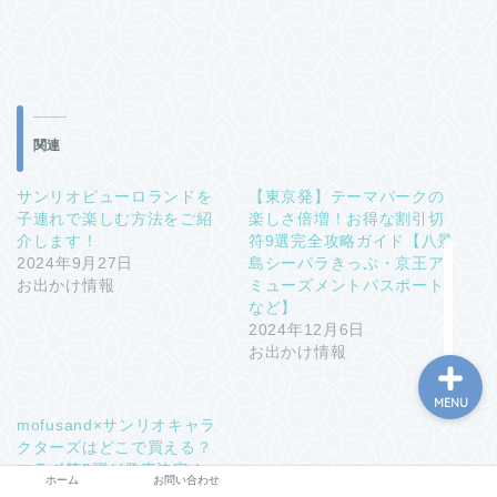
関連
サンリオピューロランドを
【東京発】テーマパークの
ホーム
子連れで楽しむ方法をご紹
楽しさ倍増！お得な割引切
介します！
符9選完全攻略ガイド【八景
2024年9月27日
島シーパラきっぷ・京王ア
お問い合わせ
お出かけ情報
ミューズメントパスポート
など】
2024年12月6日
お出かけ情報
MENU
mofusand×サンリオキャラ
クターズはどこで買える？
コラボ第2弾が発売決定！
ホーム
お問い合わせ
2024年4月5日