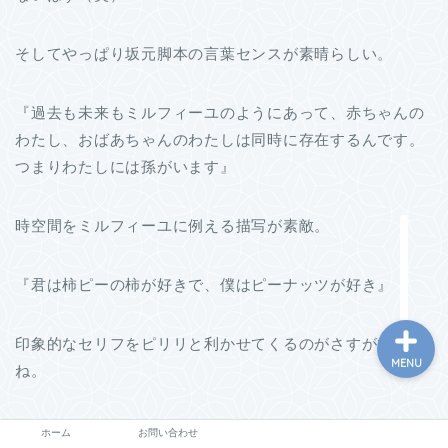
そしてやっぱり坂元脚本の言葉センスが素晴らしい。
『過去も未来もミルフィーユのようにあって、赤ちゃんの
わたし、おばあちゃんのわたしは同時に存在するんです。
つまりわたしには孫がいます』
ホーム
時空間をミルフィーユに例える描写が素敵。
お問い合わせ
『君は柿ピーの柿が好きで、僕はピーナッツが好き』
印象的なセリフをピリリと利かせてくるのがさすがですよ
MENU
ね。
そして『好みが違う僕たちには生存法則上の必然性があ
ホーム
お問い合わせ