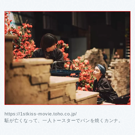
https://1stkiss-movie.toho.co.jp/
駈が亡くなって、一人トースターでパンを焼くカンナ。