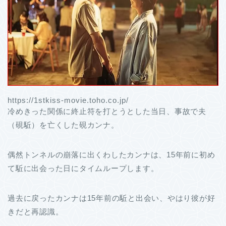
https://1stkiss-movie.toho.co.jp/
冷めきった関係に終止符を打とうとした当日、事故で夫
（硯駈）を亡くした硯カンナ。
偶然トンネルの崩落に出くわしたカンナは、15年前に初め
て駈に出会った日にタイムループします。
過去に戻ったカンナは15年前の駈と出会い、やはり彼が好
きだと再認識。