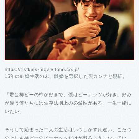
https://1stkiss-movie.toho.co.jp/
15年の結婚生活の末、離婚を選択した硯カンナと硯駈。
「君は柿ピーの柿が好きで、僕はピーナッツが好き。好み
が違う僕たちには生存法則上の必然性がある。一生一緒に
いたい」
そうして始まった二人の生活はいつしかすれ違い、こたつ
の上にも柿ピーのピーナッツだけが残るようになってい