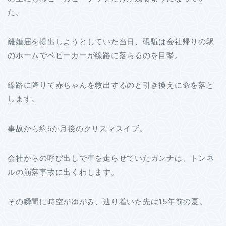
た。
離婚届を提出しようとしていた当日、硯駈は会社帰りの駅
のホームでベビーカーが線路に落ちるのを目撃。
線路に降りて赤ちゃんを救出するのと引き換えに命を落と
します。
事故から約5か月後のクリスマスイブ。
会社からの呼び出しで車を走らせていたカンナは、トンネ
ルの崩落事故に出くわします。
その瞬間に時空がゆがみ、辿り着いた先は15年前の夏。