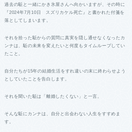
過去の駈と一緒にかき氷屋さんへ向かいますが、その時に
『2024年7月10日 スズリカケル死亡』と書かれた付箋を
落としてしまいます。
それを拾った駈からの質問に真実を隠し通せなくなったカ
ンナは、駈の未来を変えたいと何度もタイムループしてい
たこと。
自分たちが15年の結婚生活をすれ違いの末に終わらせよう
としていたことを告白します。
それを聞いた駈は「離婚したくない」と一言。
そんな駈にカンナは、自分と出会わない人生をすすめま
す。