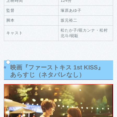
上映時間
124分
監督
塚原あゆ子
脚本
坂元裕二
松たか子/硯カンナ・松村
キャスト
北斗/硯駈
映画『ファーストキス 1st KISS』
あらすじ（ネタバレなし）