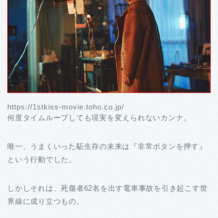
https://1stkiss-movie.toho.co.jp/
何度タイムループしても現実を変えられないカンナ。
唯一、うまくいった駈生存の未来は『非常ボタンを押す』
という行動でした。
しかしそれは、死傷者62名を出す電車事故を引き起こす世
界線に成り立つもの。