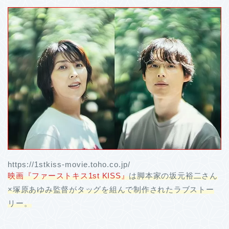
https://1stkiss-movie.toho.co.jp/
映画『ファーストキス1st KISS』
は脚本家の
坂元
裕二さん
×塚原あゆみ監督がタッグを組んで制作されたラブストー
リー。