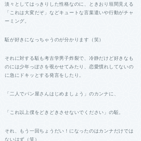
淡々としてはっきりした性格なのに、ときおり垣間見える
「これは大変だぞ」などキュートな言葉遣いや行動がチャ
ーミング。
駈が好きになっちゃうのが分かります（笑）
それに対する駈も考古学男子炸裂で、冷静だけど好きなも
のには少年っぽさを覗かせてみたり、恋愛慣れしてないの
に急にドキッとする発言をしたり。
「二人でパン屋さんはじめましょう」のカンナに、
「これ以上僕をどきどきさせないでください」の駈。
それ、もう一回ちょうだい！になったのはカンナだけでは
ないはず（笑）