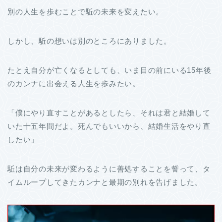
別の人生を歩むことで駈の未来を変えたい。
しかし、駈の想いは別のところにありました。
たとえ自分が亡くなるとしても、いま目の前にいる15年後
のカンナに出会える人生を歩みたい。
「僕にやり直すことがあるとしたら、それは君と結婚して
いた十五年間だよ。死んでもいいから、結婚生活をやり直
したい」
駈は自分の未来が変わるように善処することを誓って、タ
イムループしてきたカンナと最期の別れを告げました。