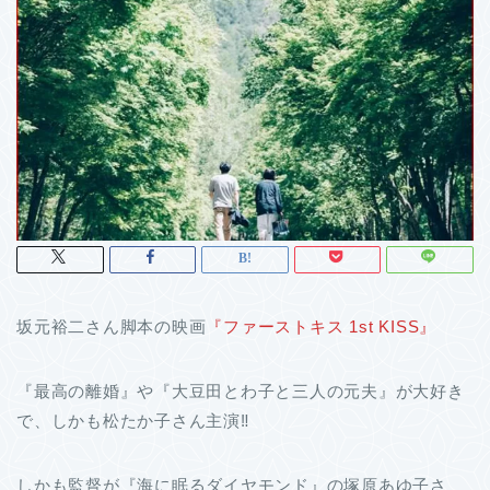
坂元裕二さん脚本の映画
『ファーストキス 1st KISS』
『最高の離婚』や『大豆田とわ子と三人の元夫』が大好き
で、しかも松たか子さん主演‼
しかも監督が『海に眠るダイヤモンド』の塚原あゆ子さ